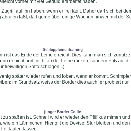
lleicht vorher mit viel Geduld erarbeitet haben.
ugriff auf ihn haben, wenn er frei läuft. Daher darf sich bei de
ig abrufen läßt, darf gerne über einige Wochen hinweg mit der 
Schleppleinentraining
ann ist das Ende der Leine erreicht. Dies kann man sich zunut
n er nicht hört, nicht an der Leine rucken, sondern Fuß auf die
freiwilligen Salto schlagen...).
 wenig später wieder rufen und loben, wenn er kommt. Schimpf
ben; im Grundsatz weiss der Border dies auch, er probiert nur, o
junger Border Collie
 zu spaßen ist. Schnell wird er wieder den Pfiffikus mimen und 
 wie ein Lämmchen. Hier gilt die Devise: Stur bleiben und den
frei laufen lassen.