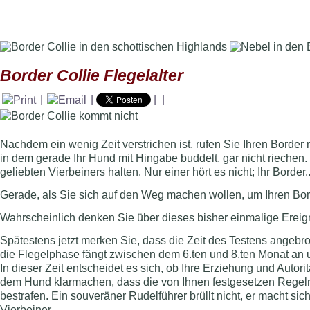
Mit der Neugestaltung dieser Seite, möchten wir geltende Datenschutz
Surfen Sie weiter auf dieser Seite, stimmen Sie damit dieser Erklärun
Border Collie Flegelalter
|
|
|
|
Nachdem ein wenig Zeit verstrichen ist, rufen Sie Ihren Border
in dem gerade Ihr Hund mit Hingabe buddelt, gar nicht riechen
geliebten Vierbeiners halten. Nur einer hört es nicht; Ihr Border.
Gerade, als Sie sich auf den Weg machen wollen, um Ihren Bord
Wahrscheinlich denken Sie über dieses bisher einmalige Ereigni
Spätestens jetzt merken Sie, dass die Zeit des Testens angebro
die Flegelphase fängt zwischen dem 6.ten und 8.ten Monat an 
In dieser Zeit entscheidet es sich, ob Ihre Erziehung und Autor
dem Hund klarmachen, dass die von Ihnen festgesetzen Regeln 
bestrafen. Ein souveräner Rudelführer brüllt nicht, er macht sic
Vierbeiner.