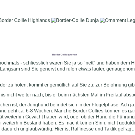
bestimmungen erfüllen und wenn möglich sogar übertreffen. Hier finde
g zu.
Nachricht schließen
Border Collie ignoriert
 nochmals - schliesslich waren Sie ja so "nett" und haben dem 
. Langsam sind Sie genervt und rufen etwas lauter, genaugenom
.
er zu holen, kommt er gemütlich auf Sie zu; zur Belohnung gib
s nicht weiter nach, bis er beim nächsten Mal im Freilauf abspu
chen ist, der Junghund befindet sich in der Flegelphase. Ach ja
und geht ca. 6-8 Wochen. Manche Border Collies können es gar
ität weiterhin Gewicht haben wird, oder ob der Hund die Führung
weiterhin Bestand haben. Es macht keinen Sinn, nicht gedulde
h dadurch unglaubwürdig. Hier ist Raffinesse und Taktik gefragt.